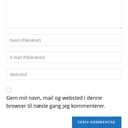
Enter
your
name
Enter
or
your
username
email
to
Enter
address
comment
your
to
website
comment
URL
(optional)
Gem mit navn, mail og websted i denne
browser til næste gang jeg kommenterer.