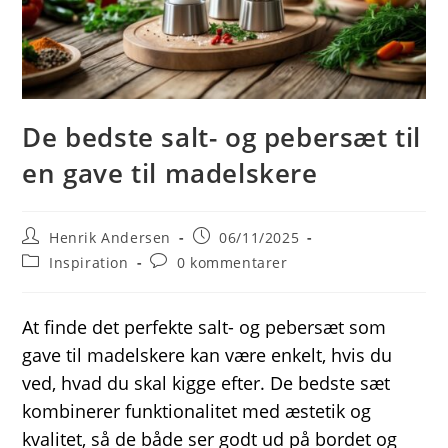
De bedste salt- og pebersæt til
en gave til madelskere
Post
Post
Henrik Andersen
06/11/2025
author:
published:
Post
Post
Inspiration
0 kommentarer
category:
comments:
At finde det perfekte salt- og pebersæt som
gave til madelskere kan være enkelt, hvis du
ved, hvad du skal kigge efter. De bedste sæt
kombinerer funktionalitet med æstetik og
kvalitet, så de både ser godt ud på bordet og