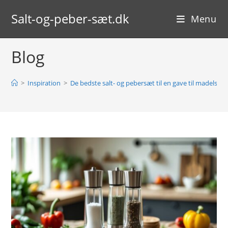
Skip
Salt-og-peber-sæt.dk
to
Menu
content
Blog
>
Inspiration
>
De bedste salt- og pebersæt til en gave til madelsker