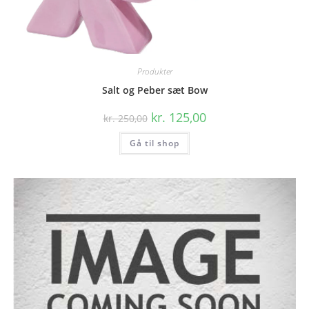
Produkter
Salt og Peber sæt Bow
Den
Den
kr.
125,00
kr.
250,00
oprindelige
aktuelle
pris
pris
Gå til shop
var:
er:
kr. 250,00.
kr. 125,00.