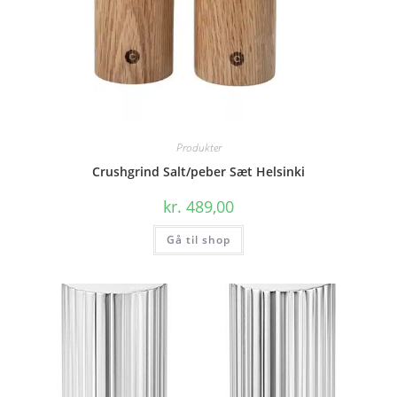
Produkter
Crushgrind Salt/peber Sæt Helsinki
kr.
489,00
Gå til shop