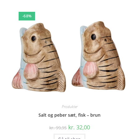
-68%
Produkter
Salt og peber sæt, fisk – brun
Den
Den
kr.
32,00
kr.
99,95
oprindelige
aktuelle
pris
pris
Gå til shop