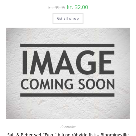
Den
Den
kr.
32,00
kr.
99,95
oprindelige
aktuelle
pris
pris
Gå til shop
var:
er:
kr. 99,95.
kr. 32,00.
Produkter
Salt & Peber sæt “Fugu” blå og råhvide fisk – Bloomingville