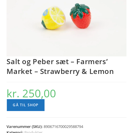
Salt og Peber sæt – Farmers’
Market – Strawberry & Lemon
kr.
250,00
GÅ TIL SHOP
Varenummer (SKU):
8906716700029588794
Kategori:
Produkter